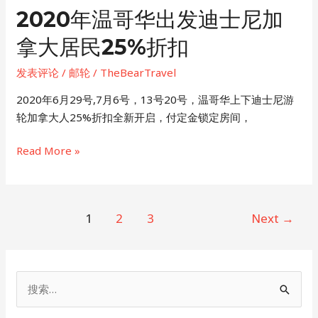
后
2020年温哥华出发迪士尼加
机
拿大居民25%折扣
会
搭
发表评论
/
邮轮
/
TheBearTravel
乘
bliss
2020年6月29号,7月6号，13号20号，温哥华上下迪士尼游
轮加拿大人25%折扣全新开启，付定金锁定房间，
2020
Read More »
年
温
哥
Post
1
2
3
Next
→
华
pagination
出
发
迪
搜
士
索
尼