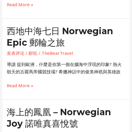
迪
Read More »
士
尼
wonder
西地中海七日 Norwegian
种
Epic 郵輪之旅
草
系
发表评论
/
邮轮
/
TheBearTravel
列
第
導讀 提到歐洲，什麼是你第一個在腦海中浮現的印象? 熱火
二
朝天的古羅馬帝國競技場? 希臘神話中的俊美神祇與英雄故
集
西
Read More »
地
中
海
海上的鳳凰 – Norwegian
七
Joy 諾唯真喜悅號
日
Norwegian