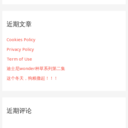
：
加
拿
大
近期文章
居
民
Cookies Policy
25%
折
Privacy Policy
扣
Term of Use
迪士尼wonder种草系列第二集
这个冬天，狗粮撒起！！！
近期评论