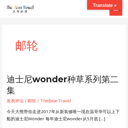
跳
Translate »
主
至
内
菜
容
单
邮轮
迪士尼wonder种草系列第二
集
发表评论
/
邮轮
/
TheBearTravel
今天大熊带你走进2017年从新装修唯一现在温哥华可以上下
船的迪士尼Wonder 每年迪士尼wonder从5月底 […]