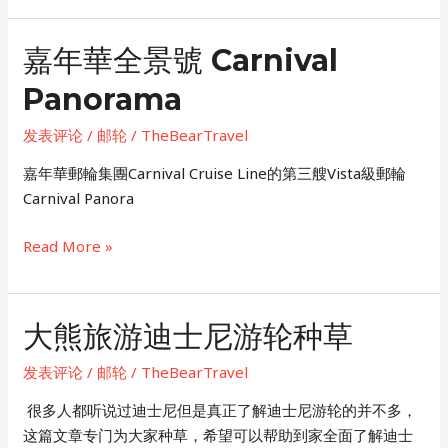
號
the
Seas
嘉年華全景號 Carnival
海
Panorama
洋
聖
发表评论
/
邮轮
/
TheBearTravel
歌
號
​嘉年華郵輪集團Carnival Cruise Line的第三艘Vista級郵輪
Carnival Panora
嘉
Read More »
年
華
全
大熊旅游迪士尼游轮种草
景
號
发表评论
/
邮轮
/
TheBearTravel
Carnival
​ 很多人都听说过迪士尼但是真正了解迪士尼游轮的并不多，
Panorama
这篇文章专门为大家种草，希望可以帮助到家全面了解迪士