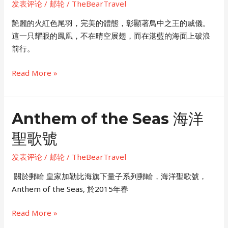
发表评论
/
邮轮
/
TheBearTravel
Epic
郵
艷麗的火紅色尾羽，完美的體態，彰顯著鳥中之王的威儀。
輪
這一只耀眼的鳳凰，不在晴空展翅，而在湛藍的海面上破浪
之
前行。
旅
海
Read More »
上
的
鳳
Anthem of the Seas 海洋
凰
聖歌號
–
Norwegian
发表评论
/
邮轮
/
TheBearTravel
Joy
諾
​ 關於郵輪 皇家加勒比海旗下量子系列郵輪，海洋聖歌號，
唯
Anthem of the Seas, 於2015年春
真
喜
Anthem
Read More »
悅
of