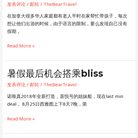
MERAVIGLIA
发表评论
/
邮轮
/
TheBearTravel
在加拿大很多华人家庭都有老人平时在家帮忙带孩子，每次
想让他们出游的时候，由于语言的限制，要么发现自己没有
假期，
2019
Read More »
年
10
月
暑假最后机会搭乘bliss
纽
约
发表评论
/
邮轮
/
TheBearTravel
中
​诺唯真2018年全新打造，喜悦号的姐妹船，现在last min
文
deal， 8月25日西雅图上下8天7晚，第
邮
轮
暑
Read More »
团
假
最