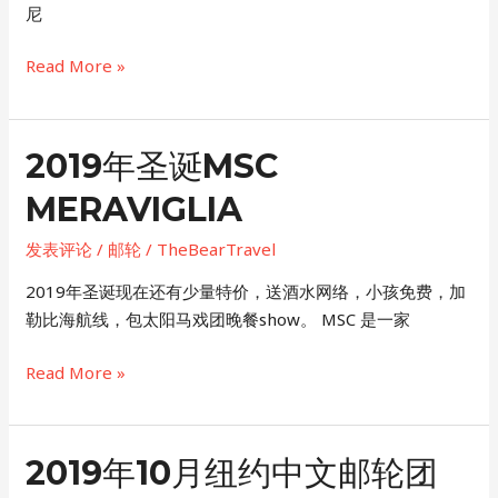
尼
大
Read More »
熊
旅
游
2019年圣诞MSC
迪
MERAVIGLIA
士
尼
发表评论
/
邮轮
/
TheBearTravel
游
轮
2019年圣诞现在还有少量特价，送酒水网络，小孩免费，加
种
勒比海航线，包太阳马戏团晚餐show。 MSC 是一家
草
2019
Read More »
年
圣
诞
2019年10月纽约中文邮轮团
MSC