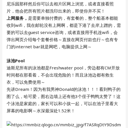
尼乐园那样然后你可以去相片区网上浏览，或者直接看照
片，他会把所有照片都洗印出来的，即使你并不买！
上网服务，
是需要单独付费的，有套餐的，整个船基本都能
收到wifi，我在邮轮没有上网啊，都是下港了去岸上蹭的，需
要的可以去guest service咨询，或者直接用手机连wifi，会
弹出网页介绍每个套餐价格～直接在网页付款也行～也有专
门的internet bar就是网吧，电脑提供上网～
泳池Pool
迪斯尼所有的泳池都是Freshwater pool，旁边都有CM开放
时间都在那看着，不会出现危险的！而且泳池边都有救生
衣，可以免费使用～
先讲Dream！因为有我男神Donald的泳池！！！看到鸭子的
图了么，哈可爱，图右边墙上还有他3个侄子鸭鸭太赞了！这
个泳池是家庭的，家长可以和小孩一起，可以在池子里看大
屏幕的电影啊～水深最深处1.52米！