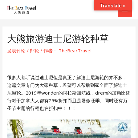
跳
Translate »
主
至
内
菜
容
单
大熊旅游迪士尼游轮种草
发表评论
/
邮轮
/ 作者：
TheBearTravel
很多人都听说过迪士尼但是真正了解迪士尼游轮的并不多，
这篇文章专门为大家种草，希望可以帮助到家全面了解迪士
尼游轮。2019年wonder的阿拉斯加航线，drem的加勒比还
行对于加拿大人都有25%折扣而且是暑假旺季。同时还有万
圣节主题的行程也在折扣中！！！