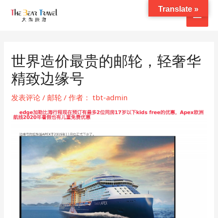
跳
Translate »
主
至
内
菜
容
单
世界造价最贵的邮轮，轻奢华
精致边缘号
发表评论
/
邮轮
/ 作者：
tbt-admin