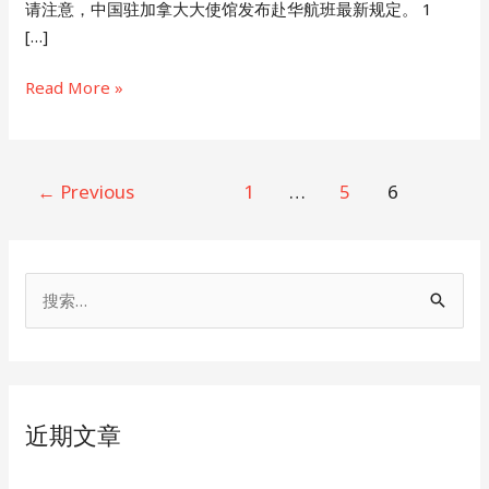
请注意，中国驻加拿大大使馆发布赴华航班最新规定。 1
[…]
靴
Read More »
子
落
地，
Post
←
Previous
1
…
5
6
加
pagination
拿
大
终
搜
于
索
实
：
施
“48
小
近期文章
时，
双