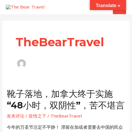
跳
主
Translate »
至
菜
内
容
单
TheBearTravel
靴子落地，加拿大终于实施
“48小时，双阴性”，苦不堪言
发表评论
/
疫情之下
/
TheBearTravel
今年的万圣节注定不平静！ 滞留在加或者需要去中国的民众