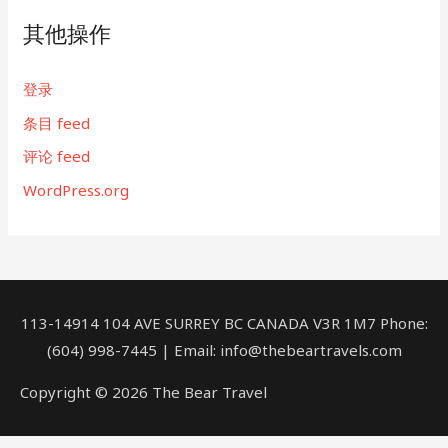
其他操作
登录
条目 feed
评论 feed
WordPress.org
113-14914 104 AVE SURREY BC CANADA V3R 1M7 Phone:
(604) 998-7445 | Email: info@thebeartravels.com
Copyright © 2026 The Bear Travel