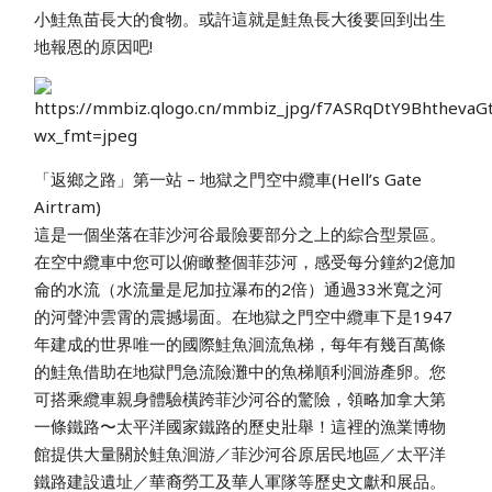
小鮭魚苗長大的食物。或許這就是鮭魚長大後要回到出生
地報恩的原因吧!
「返鄉之路」第一站 – 地獄之門空中纜車(Hell’s Gate
Airtram)
這是一個坐落在菲沙河谷最險要部分之上的綜合型景區。
在空中纜車中您可以俯瞰整個菲莎河，感受每分鐘約2億加
侖的水流（水流量是尼加拉瀑布的2倍）通過33米寬之河
的河聲沖雲霄的震撼場面。在地獄之門空中纜車下是1947
年建成的世界唯一的國際鮭魚洄流魚梯，每年有幾百萬條
的鮭魚借助在地獄門急流險灘中的魚梯順利洄游產卵。您
可搭乘纜車親身體驗橫跨菲沙河谷的驚險，領略加拿大第
一條鐵路〜太平洋國家鐵路的歷史壯舉！這裡的漁業博物
館提供大量關於鮭魚洄游／菲沙河谷原居民地區／太平洋
鐵路建設遺址／華裔勞工及華⼈軍隊等歷史文獻和展品。