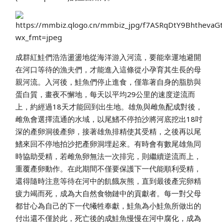
成群紅鮭們浩浩盪盪地從海洋游入河流，要能幸運地避開
在河口等待的漁夫們，才能進入這條從小孕育其生長的母
親河流。入河後，鮭魚們停止進食，僅靠著自身的脂肪與
蛋白質，畫夜不懈地，每天以平均29公里的速度逆流而
上，約經過18天才能回到出生地。雄魚與雌魚配成對後，
雌魚會選擇流通的水域，以尾鰭不停拍沙將河底挖出18吋
深的產卵洞後產卵，接著雄魚排精使其受精，之後再以尾
鰭來回不停地拍沙把產卵洞埋起來。有時會有數尾雄魚同
時協助受精，若雌魚卵無法一次排完，則繼續逆流而上，
重覆產卵動作。在此期間不僅要保護下一代能順利受精，
還得隨時注意等待在河中的飢餓灰熊，直到最後產完卵精
疲力竭而死，成為大自然食物鏈中的貢獻者。每一對父母
都甘心為自己的下一代犧牲奉獻，鮭魚為小鮭魚所做出的
付出還不僅於此，死亡後的成鮭魚慢慢在河中腐化，成為