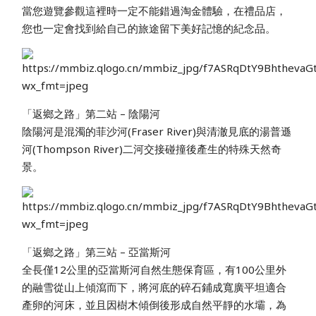
當您遊覽參觀這裡時一定不能錯過淘金體驗，在禮品店，
您也一定會找到給自己的旅途留下美好記憶的紀念品。
「返鄉之路」第二站 – 陰陽河
陰陽河是混濁的菲沙河(Fraser River)與清澈見底的湯普遜
河(Thompson River)二河交接碰撞後產生的特殊天然奇
景。
「返鄉之路」第三站 – 亞當斯河
全長僅12公里的亞當斯河自然生態保育區，有100公里外
的融雪從山上傾瀉而下，將河底的碎石鋪成寬廣平坦適合
產卵的河床，並且因樹木傾倒後形成自然平靜的水壩，為