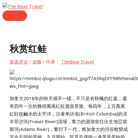
跳
至
主
内
菜
单
容
秋赏红鲑
发表评论
/
攻略
/ 作者：
TheBearTravel
加拿大2018年的秋天很不一樣，不只是有秋楓的紅葉，還
有四年一次的難得萬尾紅鮭迴游景致。每四年，上百萬尾
紅鮭從鹹水的太平洋，沿著卑詩省(British Columbia)的淡
水菲沙河(Fraser River)流域，奮力的迴游前往出生地亞當
斯河(Adams River)，繁衍下一代，將加拿大的河谷蛻變成
完全不同的景緻。九月開始，民眾不僅能一邊享受早秋的