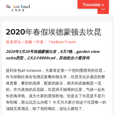
跳
Translate »
主
至
内
菜
容
单
2020年春假埃德蒙顿去坎昆
发表评论
/
攻略
/ 作者：
TheBearTravel
2020年3月20号埃德蒙顿出发，8天7晚，garden view
suite房型，2大2小8800cad，其他组合小窗咨询
提到全包all inclusive，大家肯定第一个想到墨西哥的坎昆，
作为加勒比海全包酒店套餐的领头羊，坎昆无论从酒店的整
体质量，餐饮的选择，配套的娱乐，相关的设施都是一流
的。作为美加的后花园，坎昆得天独厚的位置，气候一起长
长的海岸线，成为大家的度假胜地。但是去了坎昆是不是只
有吃喝，那么玩怎么办呢？ 今天为大家介绍这个坎昆唯一的
顶级五星酒店，除了包吃喝住，连玩儿都包了。