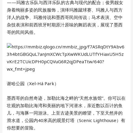
——玛雅古乐队与西洋乐队的古典与现代的配合；俊男靓女
身着绚丽多姿的民族服饰，演绎玛雅蹴球赛、玛雅人与西方
洋人的战争、玛雅传说和墨西哥民间传说；马术表演、空中
杂技表演和前西班牙时期原汁原味的舞蹈表演，展现了墨西
哥的民间风俗。
谢哈公园（Xel-Há Park）
墨西哥的自然奇迹，加勒比海之畔的“天然水族馆”。你可以在
壮观的加勒比海湾和美丽的地下河潜水，亲近数以百计的鱼
儿，与海豚一同游泳。上至古迹美景的瞭望，下至天然井的
滑水道，公园内40米高的观景灯塔（Scenic Lighthouse）有
你想要的冒险。